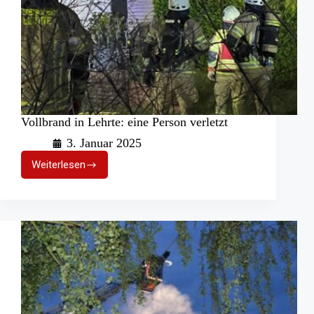
Vollbrand in Lehrte: eine Person verletzt
3. Januar 2025
Weiterlesen
Vollbrand
in
Lehrte:
eine
Person
verletzt