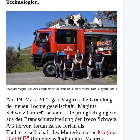
Technologien.
Team der Magirus Schweiz GmbH am neuen Standort in Hendschiken. Foto: Magirus GmbH
Am 19. März 2025 gab Magirus die Gründung
der neuen Tochtergesellschaft „Magirus
Schweiz GmbH“ bekannt. Ursprünglich ging sie
aus der Brandschutzabteilung der Iveco Schweiz
AG hervor, fortan ist sie fortan als
Tochtergesellschaft des Mutterkonzerns
Magirus
(Öffnet
GmbH
Ulm eigenständig tätig. Magirus