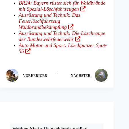
BR24: Bayern rüstet sich für Waldbrände
(Öffnet
mit Spezial-Löschfahrzeugen
in
Ausrüstung und Technik: Das
einem
Feuerlöschfahrzeug
(Öffnet
neuen
Waldbrandbekämpfung
in
Tab)
Ausrüstung und Technik: Die Löschraupe
einem
(Öffnet
der Bundeswehrfeuerwehr
neuen
in
Auto Motor und Sport: Löschpanzer Spot-
(Öffnet
Tab)
einem
55
in
neuen
einem
Tab)
neuen
Tab)
VORHERIGER
NÄCHSTER
Werben Sie in Deutschlands großer