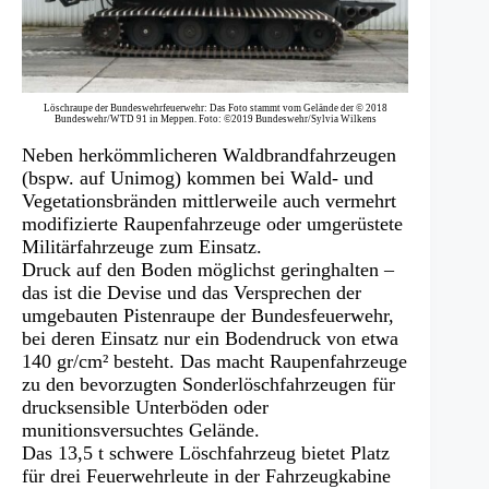
Löschraupe der Bundeswehrfeuerwehr: Das Foto stammt vom Gelände der © 2018
Bundeswehr/WTD 91 in Meppen. Foto: ©2019 Bundeswehr/Sylvia Wilkens
Neben herkömmlicheren Waldbrandfahrzeugen
(bspw. auf Unimog) kommen bei Wald- und
Vegetationsbränden mittlerweile auch vermehrt
modifizierte Raupenfahrzeuge oder umgerüstete
Militärfahrzeuge zum Einsatz.
Druck auf den Boden möglichst geringhalten –
das ist die Devise und das Versprechen der
umgebauten Pistenraupe der Bundesfeuerwehr,
bei deren Einsatz nur ein Bodendruck von etwa
140 gr/cm² besteht. Das macht Raupenfahrzeuge
zu den bevorzugten Sonderlöschfahrzeugen für
drucksensible Unterböden oder
munitionsversuchtes Gelände.
Das 13,5 t schwere Löschfahrzeug bietet Platz
für drei Feuerwehrleute in der Fahrzeugkabine