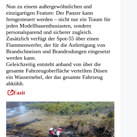
Nun zu einem außergewöhnlichen und
einzigartigen Feature: Der Panzer kann
ferngesteuert werden – nicht nur ein Traum für
jeden Modellbauenthusiasten, sondern
personalsparend und sicherer zugleich.
Zusätzlich verfügt der Spot-55 über einen
Flammenwerfer, der für die Anfertigung von
Brandschneisen und Brandrodungen eingesetzt
werden kann.
Geleichzeitig entsteht anhand von über die
gesamte Fahrzeugoberfläche verteilten Düsen
ein Wassernebel, der das gesamte Fahrzeug
abkühlt.
(Öffnet
Fazit
in
einem
neuen
Tab)