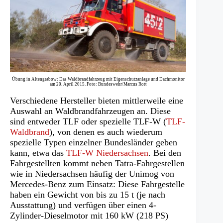
Übung in Altengrabow: Das Waldbrandfahrzeug mit Eigenschutzanlage und Dachmonitor
am 20. April 2015. Foto: Bundeswehr/Marcus Rott
Verschiedene Hersteller bieten mittlerweile eine
Auswahl an Waldbrandfahrzeugen an. Diese
sind entweder TLF oder spezielle TLF-W (
TLF-
Waldbrand
), von denen es auch wiederum
spezielle Typen einzelner Bundesländer geben
kann, etwa das
TLF-W Niedersachsen
. Bei den
Fahrgestellten kommt neben Tatra-Fahrgestellen
wie in Niedersachsen häufig der Unimog von
Mercedes-Benz zum Einsatz: Diese Fahrgestelle
haben ein Gewicht von bis zu 15 t (je nach
Ausstattung) und verfügen über einen 4-
Zylinder-Dieselmotor mit 160 kW (218 PS)