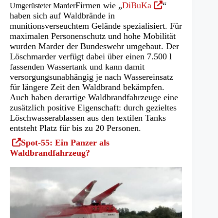
(Öffnet
Firmen wie „
DiBuKa
“
Umgerüsteter Marder
in
haben sich auf Waldbrände in
einem
munitionsverseuchtem Gelände spezialisiert. Für
neuen
maximalen Personenschutz und hohe Mobilität
Tab)
wurden Marder der Bundeswehr umgebaut. Der
Löschmarder verfügt dabei über einen 7.500 l
fassenden Wassertank und kann damit
versorgungsunabhängig je nach Wassereinsatz
für längere Zeit den Waldbrand bekämpfen.
Auch haben derartige Waldbrandfahrzeuge eine
zusätzlich positive Eigenschaft: durch gezieltes
Löschwasserablassen aus den textilen Tanks
entsteht Platz für bis zu 20 Personen.
(Öffnet
Spot-55: Ein Panzer als
in
Waldbrandfahrzeug?
einem
neuen
Tab)