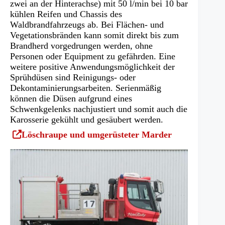
zwei an der Hinterachse) mit 50 l/min bei 10 bar
kühlen Reifen und Chassis des
Waldbrandfahrzeugs ab. Bei Flächen- und
Vegetationsbränden kann somit direkt bis zum
Brandherd vorgedrungen werden, ohne
Personen oder Equipment zu gefährden. Eine
weitere positive Anwendungsmöglichkeit der
Sprühdüsen sind Reinigungs- oder
Dekontaminierungsarbeiten. Serienmäßig
können die Düsen aufgrund eines
Schwenkgelenks nachjustiert und somit auch die
Karosserie gekühlt und gesäubert werden.
(Öffnet
Löschraupe und umgerüsteter Marder
in
einem
neuen
Tab)