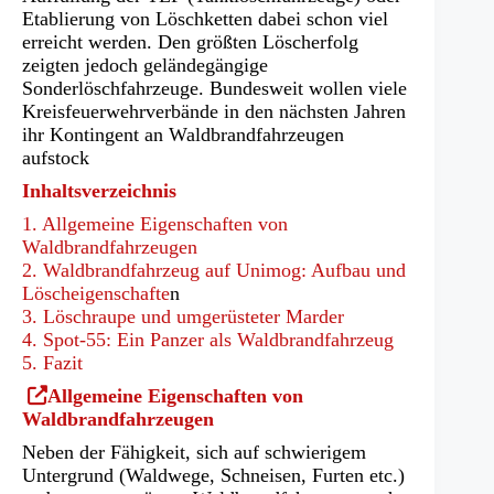
Etablierung von Löschketten dabei schon viel
erreicht werden. Den größten Löscherfolg
zeigten jedoch geländegängige
Sonderlöschfahrzeuge. Bundesweit wollen viele
Kreisfeuerwehrverbände in den nächsten Jahren
ihr Kontingent an Waldbrandfahrzeugen
aufstock
Inhaltsverzeichnis
1. Allgemeine Eigenschaften von
Waldbrandfahrzeugen
2. Waldbrandfahrzeug auf Unimog: Aufbau und
Löscheigenschafte
n
3. Löschraupe und umgerüsteter Marder
4. Spot-55: Ein Panzer als Waldbrandfahrzeug
5. Fazit
(Öffnet
Allgemeine Eigenschaften von
in
Waldbrandfahrzeugen
einem
Neben der Fähigkeit, sich auf schwierigem
neuen
Untergrund (Waldwege, Schneisen, Furten etc.)
Tab)