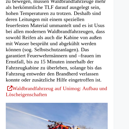
zu bewegen, müssen Waldbrandfahrzeuge mehr
als herkömmliche TLF darauf ausgelegt sein,
hohen Temperaturen zu trotzen. Deshalb sind
deren Leitungen mit einem speziellen
feuerfesten Material ummantelt und es ist Usus
bei allen modernen Waldbrandfahrzeugen, dass
sowohl Reifen als auch die Kabine von außen
mit Wasser besprüht und abgekühlt werden
können (sog. Selbstschutzanlagen). Das
garantiert Feuerwehrmännern und –frauen im
Ernstfall, bis zu 15 Minuten innerhalb der
Fahrzeugkabine zu überleben, solange bis das
Fahrzeug entweder den Brandherd verlassen
konnte oder zusätzliche Hilfe eingetroffen ist.
(Öffnet
Waldbrandfahrzeug auf Unimog: Aufbau und
in
Löscheigenschaften
einem
neuen
Tab)