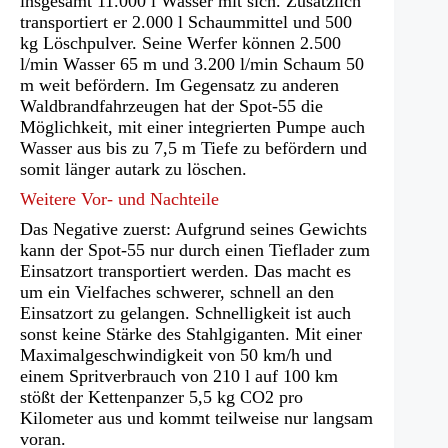
insgesamt 11.000 l Wasser mit sich. Zusätzlich
transportiert er 2.000 l Schaummittel und 500
kg Löschpulver. Seine Werfer können 2.500
l/min Wasser 65 m und 3.200 l/min Schaum 50
m weit befördern. Im Gegensatz zu anderen
Waldbrandfahrzeugen hat der Spot-55 die
Möglichkeit, mit einer integrierten Pumpe auch
Wasser aus bis zu 7,5 m Tiefe zu befördern und
somit länger autark zu löschen.
Weitere Vor- und Nachteile
Das Negative zuerst: Aufgrund seines Gewichts
kann der Spot-55 nur durch einen Tieflader zum
Einsatzort transportiert werden. Das macht es
um ein Vielfaches schwerer, schnell an den
Einsatzort zu gelangen. Schnelligkeit ist auch
sonst keine Stärke des Stahlgiganten. Mit einer
Maximalgeschwindigkeit von 50 km/h und
einem Spritverbrauch von 210 l auf 100 km
stößt der Kettenpanzer 5,5 kg CO2 pro
Kilometer aus und kommt teilweise nur langsam
voran.