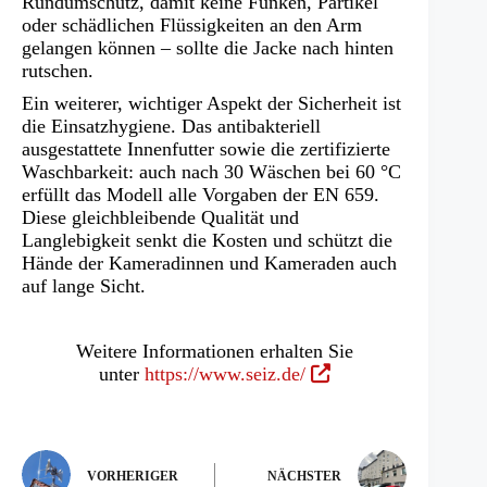
Rundumschutz, damit keine Funken, Partikel
oder schädlichen Flüssigkeiten an den Arm
gelangen können – sollte die Jacke nach hinten
rutschen.
Ein weiterer, wichtiger Aspekt der Sicherheit ist
die Einsatzhygiene. Das antibakteriell
ausgestattete Innenfutter sowie die zertifizierte
Waschbarkeit: auch nach 30 Wäschen bei 60 °C
erfüllt das Modell alle Vorgaben der EN 659.
Diese gleichbleibende Qualität und
Langlebigkeit senkt die Kosten und schützt die
Hände der Kameradinnen und Kameraden auch
auf lange Sicht.
Weitere Informationen erhalten Sie
(Öffnet
unter
https://www.seiz.de/
in
einem
neuen
Tab)
VORHERIGER
NÄCHSTER