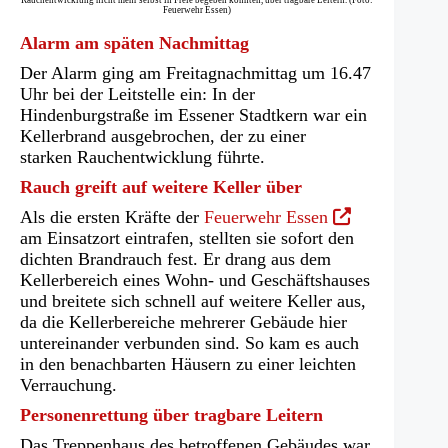
Feuerwehr Essen)
Alarm am späten Nachmittag
Der Alarm ging am Freitagnachmittag um 16.47
Uhr bei der Leitstelle ein: In der
Hindenburgstraße im Essener Stadtkern war ein
Kellerbrand ausgebrochen, der zu einer
starken Rauchentwicklung führte.
Rauch greift auf weitere Keller über
(Öffnet
Als die ersten Kräfte der
Feuerwehr Essen
in
am Einsatzort eintrafen, stellten sie sofort den
einem
dichten Brandrauch fest. Er drang aus dem
neuen
Kellerbereich eines Wohn- und Geschäftshauses
Tab)
und breitete sich schnell auf weitere Keller aus,
da die Kellerbereiche mehrerer Gebäude hier
untereinander verbunden sind. So kam es auch
in den benachbarten Häusern zu einer leichten
Verrauchung.
Personenrettung über tragbare Leitern
Das Treppenhaus des betroffenen Gebäudes war