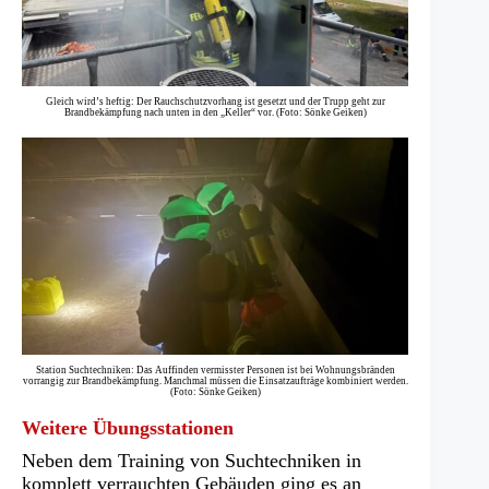
Gleich wird’s heftig: Der Rauchschutzvorhang ist gesetzt und der Trupp geht zur
Brandbekämpfung nach unten in den „Keller“ vor. (Foto: Sönke Geiken)
Station Suchtechniken: Das Auffinden vermisster Personen ist bei Wohnungsbränden
vorrangig zur Brandbekämpfung. Manchmal müssen die Einsatzaufträge kombiniert werden.
(Foto: Sönke Geiken)
Weitere Übungsstationen
Neben dem Training von Suchtechniken in
komplett verrauchten Gebäuden ging es an