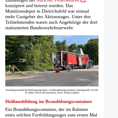
in
konzipiert und betreut wurden. Das
einem
Munitionsdepot in Dietrichsfeld war einmal
neuen
mehr Gastgeber des Aktionstages. Unter den
Tab)
Teilnehmenden waren auch Angehörige der dort
stationierten Bundeswehrfeuerwehr.
Erstmalig auf dem Fortbildungstag dabei: ein Brandübungscontainer, bereitgestellt von der
Fa. Safety Service & Education. (Foto: Sönke Geiken)
Heißausbildung im Brandübungscontainer
Ein Brandübungscontainer, der im Rahmen
eines solchen Fortbildungstages zum ersten Mal