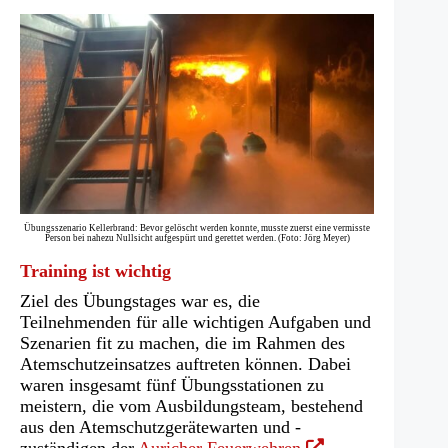
Übungsszenario Kellerbrand: Bevor gelöscht werden konnte, musste zuerst eine vermisste
Person bei nahezu Nullsicht aufgespürt und gerettet werden. (Foto: Jörg Meyer)
Training ist wichtig
Ziel des Übungstages war es, die
Teilnehmenden für alle wichtigen Aufgaben und
Szenarien fit zu machen, die im Rahmen des
Atemschutzeinsatzes auftreten können. Dabei
waren insgesamt fünf Übungsstationen zu
meistern, die vom Ausbildungsteam, bestehend
aus den Atemschutzgerätewarten und -
(Öffnet
zuständigen der
Auricher Feuerwehren
,