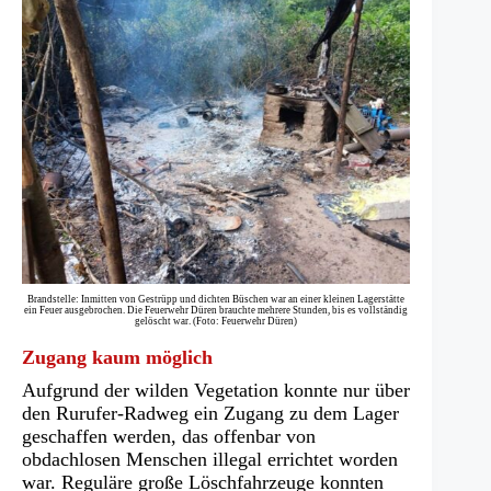
Brandstelle: Inmitten von Gestrüpp und dichten Büschen war an einer kleinen Lagerstätte
ein Feuer ausgebrochen. Die Feuerwehr Düren brauchte mehrere Stunden, bis es vollständig
gelöscht war. (Foto: Feuerwehr Düren)
Zugang kaum möglich
Aufgrund der wilden Vegetation konnte nur über
den Rurufer-Radweg ein Zugang zu dem Lager
geschaffen werden, das offenbar von
obdachlosen Menschen illegal errichtet worden
war. Reguläre große Löschfahrzeuge konnten