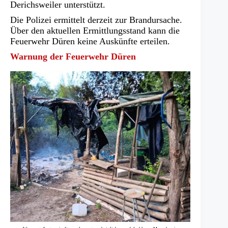
neuen
Derichsweiler unterstützt.
Tab)
Die Polizei ermittelt derzeit zur Brandursache.
Über den aktuellen Ermittlungsstand kann die
Feuerwehr Düren keine Auskünfte erteilen.
Warnung der Feuerwehr Düren