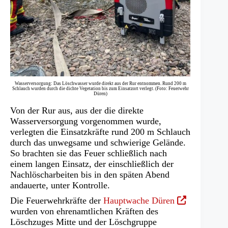
Wasserversorgung: Das Löschwasser wurde direkt aus der Rur entnommen. Rund 200 m
Schlauch wurden durch die dichte Vegetation bis zum Einsatzort verlegt. (Foto: Feuerwehr
Düren)
Von der Rur aus, aus der die direkte
Wasserversorgung vorgenommen wurde,
verlegten die Einsatzkräfte rund 200 m Schlauch
durch das unwegsame und schwierige Gelände.
So brachten sie das Feuer schließlich nach
einem langen Einsatz, der einschließlich der
Nachlöscharbeiten bis in den späten Abend
andauerte, unter Kontrolle.
(Öffnet
Die Feuerwehrkräfte der
Hauptwache Düren
in
wurden von ehrenamtlichen Kräften des
einem
Löschzuges Mitte und der Löschgruppe