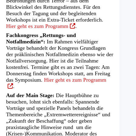
Bedrohungen durch Terror – aus dem
Blickwinkel des Rettungsdienstes. Für den
Besuch der Tagung und der begleitenden
Workshops ist ein Extra-Ticket erforderlich.
(Öffnet
Hier geht es zum Programm
.
in
Fachkongress „Rettungs- und
einem
Notfallmedizin“:
Im Rahmen vielfältiger
neuen
Vorträge behandelt der Kongress Grundlagen
Tab)
der präklinischen Notfallmedizin ebenso wie der
Notfallversorgung. Hier ist die Teilnahme
kostenfrei. Termine gibt es an zwei Tagen: Am
Donnerstag finden Workshops statt, am Freitag
(Öffnet
das Symposium.
Hier geht es zum Programm
in
.
einem
Auf der Main Stage:
Die Hauptbühne zu
neuen
besuchen, lohnt sich ebenfalls: Spannende
Tab)
Vorträge und spezielle Panels behandeln die
Themenbereiche „Extremwetterereignisse“ und
„Zukunft der Beschaffung“ oder geben
praxistaugliche Hinweise rund um die
(Krisen-)Kommunikation. Moderator des