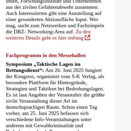
innen, Forschungsinstitute und Unternehmen
aus der zivilen Gefahrenabwehr zusammen.
Auch Interessierten gibt eine Ausstellung auf
einer gesonderten Aktionsfläche Input. Wer
mag, sucht zum Netzwerken und Fachsimpeln
die DRZ- Networking-Area auf.
Zu den
(Öffnet
weiteren Details geht es hier entlang
.
in
einem
Fachprogramm in den Messehallen
neuen
Tab)
Symposium „Taktische Lagen im
Rettungsdienst“:
Am 26. Juni 2025 fungiert
der Kongress, organisiert vom S-K Verlag, als
besondere Plattform für Hintergründe,
Strategien und Taktiken bei Bedrohungslagen.
Es ist laut Angaben der Veranstalter die größte
zivile Veranstaltung dieser Art im
deutschsprachigen Raum. Schon einen Tag
vorher, am 25. Juni 2925 befassen sich
verschiedene Info-Veranstaltungen unter
anderem mit Gewaltkriminalität und