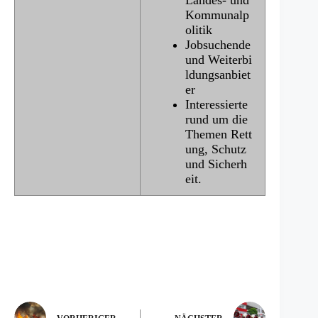
Kommunalp
olitik
Jobsuchende
und Weiterbi
ldungsanbiet
er
Interessierte
rund um die
Themen Rett
ung, Schutz
und Sicherh
eit.