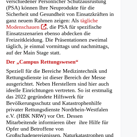
verschiedener Persönlicher Schutzausrüstung
(PSA) können Ihre Neuprodukte für die
Sicherheit und Gesundheit von Einsatzkräften in
ganz neuem Rahmen zeigen: Als
tägliche
(Öffnet
Modenschauen
, die PSA für spezifische
in
Einsatzszenarien ebenso abdecken die
einem
Freizeitkleidung. Die Präsentationen zweimal
neuen
täglich, je einmal vormittags und nachmittags,
Tab)
auf der Main Stage statt.
Der „Campus Rettungswesen“
Speziell für die Bereiche Medizintechnik und
Rettungsdienste ist dieser Bereich der Messe
ausgerichtet. Neben Herstellern sind hier auch
ideelle Einrichtungen vertreten. So ist erstmalig
das 2022 gegründete Hilfswerk für
Bevölkerungsschutz und Katastrophenhilfe
privater Rettungsdienste Nordrhein-Westfalen
e.V. (HBK NRW) vor Ort. Dessen
Mitarbeitende informieren über ihre Hilfe für
Opfer und Betroffene von
Großschadenereignissen, Naturkatastrophen und