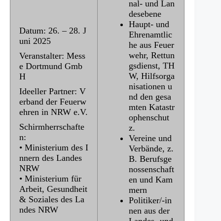
nal- und Lan
desebene
Haupt- und
Datum: 26. – 28. J
Ehrenamtlic
uni 2025
he aus Feuer
wehr, Rettun
Veranstalter: Mess
gsdienst, TH
e Dortmund Gmb
W, Hilfsorga
H
nisationen u
Ideeller Partner: V
nd den gesa
erband der Feuerw
mten Katastr
ehren in NRW e.V.
ophenschut
Schirmherrschafte
z.
n:
Vereine und
• Ministerium des I
Verbände, z.
nnern des Landes
B. Berufsge
NRW
nossenschaft
• Ministerium für
en und Kam
Arbeit, Gesundheit
mern
& Soziales des La
Politiker/-in
ndes NRW
nen aus der
Landes- und