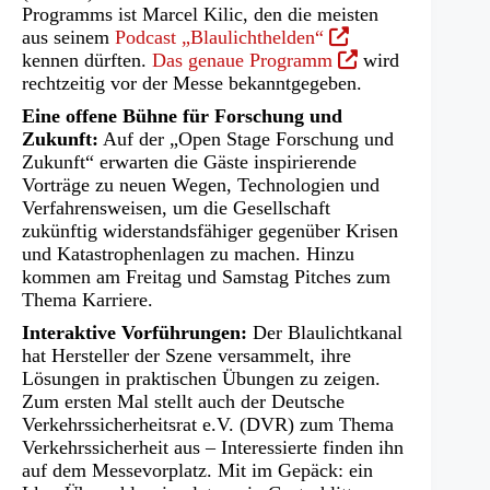
Programms ist Marcel Kilic, den die meisten
(Öffnet
aus seinem
Podcast „Blaulichthelden“
in
(Öffnet
kennen dürften.
Das genaue Programm
wird
einem
in
rechtzeitig vor der Messe bekanntgegeben.
neuen
einem
Eine offene Bühne für Forschung und
Tab)
neuen
Zukunft:
Auf der „Open Stage Forschung und
Tab)
Zukunft“ erwarten die Gäste inspirierende
Vorträge zu neuen Wegen, Technologien und
Verfahrensweisen, um die Gesellschaft
zukünftig widerstandsfähiger gegenüber Krisen
und Katastrophenlagen zu machen. Hinzu
kommen am Freitag und Samstag Pitches zum
Thema Karriere.
Interaktive Vorführungen:
Der Blaulichtkanal
hat Hersteller der Szene versammelt, ihre
Lösungen in praktischen Übungen zu zeigen.
Zum ersten Mal stellt auch der Deutsche
Verkehrssicherheitsrat e.V. (DVR) zum Thema
Verkehrssicherheit aus – Interessierte finden ihn
auf dem Messevorplatz. Mit im Gepäck: ein