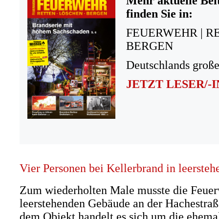
Mehr aktuelle Bei
finden Sie in:
FEUERWEHR | R
BERGEN
Deutschlands große
JETZT LESER/-
Vier Personen bei Kellerbrand in leerste
Zum wiederholten Male musste die Feue
leerstehenden Gebäude an der Hachestraß
dem Objekt handelt es sich um die ehem