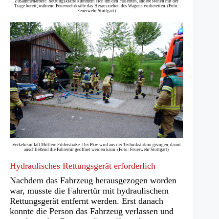
Zusammenarbeit: Rettungskräfte kümmern sich um den Patienten, andere stehen mit der
Trage bereit, während Feuerwehrkräfte das Herausziehen des Wagens vorbereiten. (Foto:
Feuerwehr Stuttgart)
Verkehrsunfall Mittlere Filderstraße: Der Pkw wird aus der Technikstation gezogen, damit
anschließend die Fahrertür geöffnet werden kann. (Foto: Feuerwehr Stuttgart)
Hydraulisches Rettungsgerät erforderlich
Nachdem das Fahrzeug herausgezogen worden
war, musste die Fahrertür mit hydraulischem
Rettungsgerät entfernt werden. Erst danach
konnte die Person das Fahrzeug verlassen und