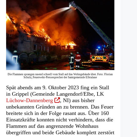
Die Flammen sprangen rasend schnell vom Stall auf das Wohngebäude über. Foto: Florian
Schulz, Feuerwehr-Pressesprecher der Samtgemeinde Elbtalaue
Spät abends am 9. Oktober 2023 fing ein Stall
in Grippel (Gemeinde Langendorf/Elbe, LK
(Öffnet
Lüchow-Dannenberg
, NI) aus bisher
in
unbekannten Gründen an zu brennen. Das Feuer
einem
breitete sich in der Folge rasant aus. Über 160
neuen
Einsatzkräfte konnten nicht verhindern, dass die
Tab)
Flammen auf das angrenzende Wohnhaus
übergriffen und beide Gebäude komplett zerstört