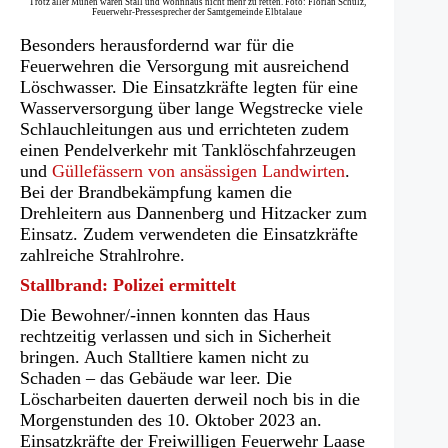
Trotz aller Mühen waren Stall und Wohnhaus nicht mehr zu retten. Foto: Florian Schulz,
Feuerwehr-Pressesprecher der Samtgemeinde Elbtalaue
Besonders herausfordernd war für die
Feuerwehren die Versorgung mit ausreichend
Löschwasser. Die Einsatzkräfte legten für eine
Wasserversorgung über lange Wegstrecke viele
Schlauchleitungen aus und errichteten zudem
einen Pendelverkehr mit Tanklöschfahrzeugen
und
Güllefässern von ansässigen Landwirten
.
Bei der Brandbekämpfung kamen die
Drehleitern aus Dannenberg und Hitzacker zum
Einsatz. Zudem verwendeten die Einsatzkräfte
zahlreiche Strahlrohre.
Stallbrand: Polizei ermittelt
Die Bewohner/-innen konnten das Haus
rechtzeitig verlassen und sich in Sicherheit
bringen. Auch Stalltiere kamen nicht zu
Schaden – das Gebäude war leer. Die
Löscharbeiten dauerten derweil noch bis in die
Morgenstunden des 10. Oktober 2023 an.
Einsatzkräfte der Freiwilligen Feuerwehr Laase