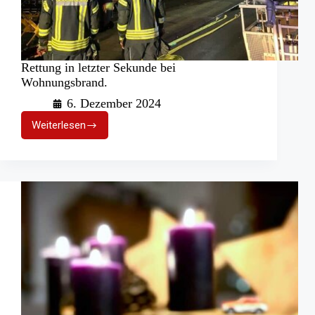
Rettung in letzter Sekunde bei
Wohnungsbrand.
6. Dezember 2024
Weiterlesen
Rettung
in
letzter
Sekunde
bei
Wohnungsbrand.