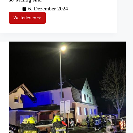
6. Dezember 2024
Weiterlesen
Lebensretter
im
Fokus:
Warum
Rauchmelder
so
wichtig
sind