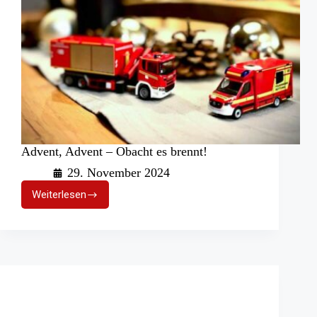
Advent, Advent – Obacht es brennt!
29. November 2024
Weiterlesen
Advent,
Advent
–
Obacht
es
brennt!