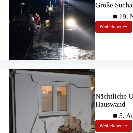
Große Suchak
19. 
Weiterlesen
Große
Suchaktio
nach
verirrtem
Segler
Nächtliche U
Hauswand
5. A
Weiterlesen
Nächtlich