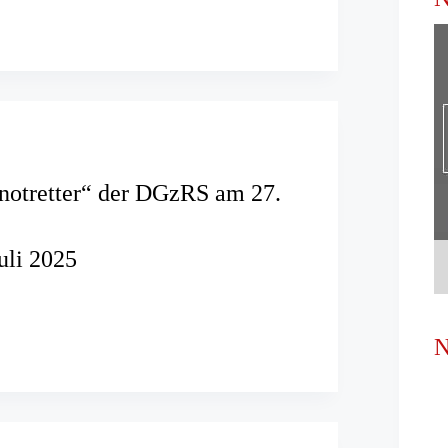
en
ren
notretter“ der DGzRS am 27.
Juli 2025
ter“
N