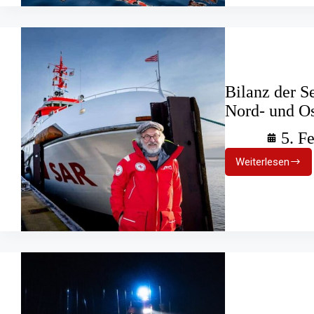
und
einsatzfä
Bilanz der Se
Nord- und Os
5. F
Weiterlesen
Bilanz
der
Seenotret
2024:
Sicherheit
auf
Nord-
und
Ostsee