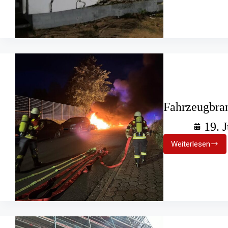
Unfallfahrt
Pkw
reisst
Loch
in
Hauswan
Fahrzeugbra
19. 
Weiterlesen
Fahrzeug
mit
E-
Autos