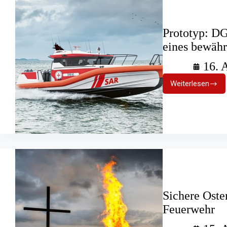
Prototyp: DG
eines bewähr
16. 
Weiterlesen
Prototyp:
DGzRS
entwickelt
Nachfolge
eines
bewährte
Seenotret
Sichere Oste
Feuerwehr