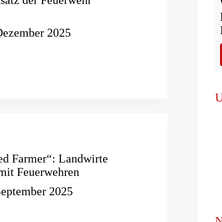
Dezember 2025
einsatz
r
eld
U
Red Farmer“: Landwirte
 mit Feuerwehren
September 2025
N