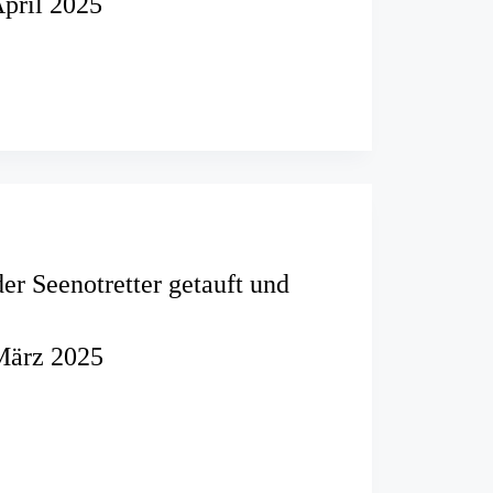
April 2025
r
r
er Seenotretter getauft und
März 2025
ter