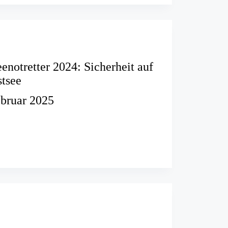
hig
enotretter 2024: Sicherheit auf
tsee
ebruar 2025
ter