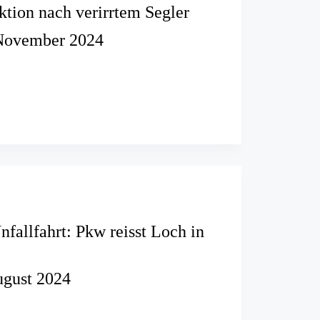
tion nach verirrtem Segler
November 2024
n
nfallfahrt: Pkw reisst Loch in
ugust 2024
e