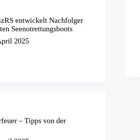
zRS entwickelt Nachfolger
ten Seenotrettungsboots
April 2025
r
n
tungsboots
rfeuer – Tipps von der