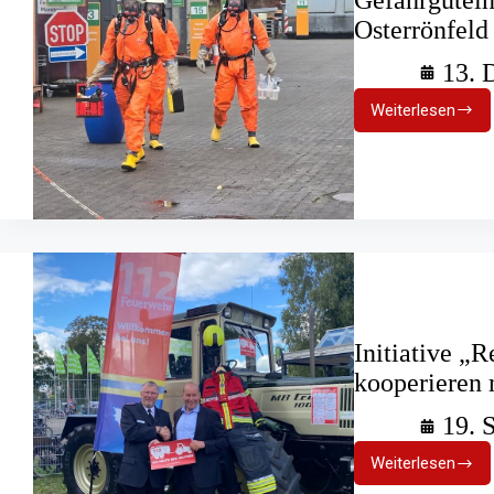
Osterrönfeld
13. 
Weiterlesen
Gefahrgut
der
Feuerweh
Osterrönf
Initiative „
kooperieren
19. 
Weiterlesen
Initiative
„Red