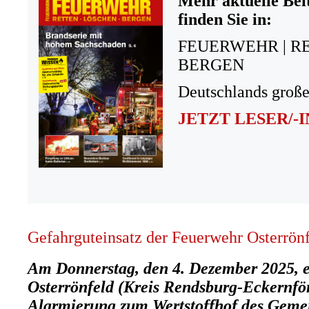
Mehr aktuelle Bei
finden Sie in:
FEUERWEHR | R
BERGEN
Deutschlands große
JETZT LESER/-
Gefahrguteinsatz der Feuerwehr Osterrön
Am Donnerstag, den 4. Dezember 2025, e
Osterrönfeld (Kreis Rendsburg-Eckernfö
Alarmierung zum Wertstoffhof des Gemei