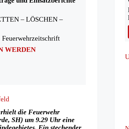
träge und Einsatzberichte
ETTEN – LÖSCHEN –
 Feuerwehrzeitschrift
IN WERDEN
U
feld
rhielt die Feuerwehr
rde, SH) um 9.29 Uhr eine
ndegebietes. Ein stechender
N