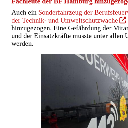
Fachleute der BF Hamburg hinzugezog
Auch ein
Sonderfahrzeug der Berufsfeue
(Öf
der Technik- und Umweltschutzwache
in
hinzugezogen. Eine Gefährdung der Mitar
ein
und der Einsatzkräfte musste unter allen
neu
werden.
Tab