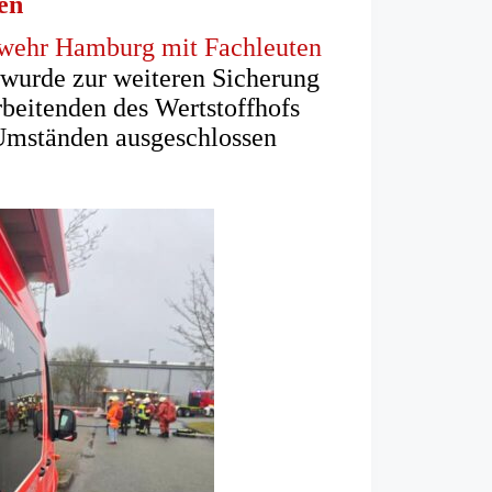
en
rwehr Hamburg mit Fachleuten
fnet
wurde zur weiteren Sicherung
beitenden des Wertstoffhofs
em
 Umständen ausgeschlossen
en
)