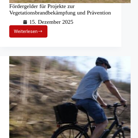
Fördergelder für Projekte zur
Vegetationsbrandbekämpfung und Prävention
15. Dezember 2025
Weiterlesen
Fördergelder
für
Projekte
zur
Vegetationsbrandbekämpfung
und
Prävention