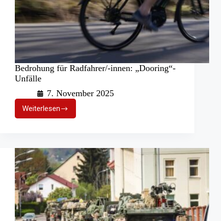
Bedrohung für Radfahrer/-innen: „Dooring“-
Unfälle
7. November 2025
Weiterlesen
Bedrohung
für
Radfahrer/-
innen:
„Dooring“-
Unfälle