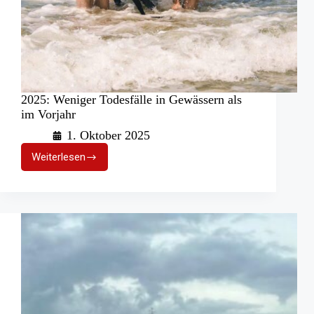
2025: Weniger Todesfälle in Gewässern als
im Vorjahr
1. Oktober 2025
Weiterlesen
2025:
Weniger
Todesfälle
in
Gewässern
als
im
Vorjahr