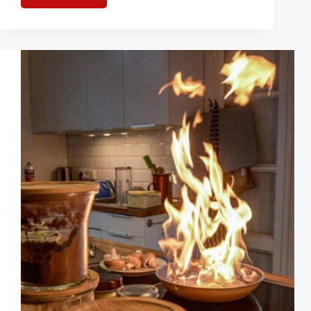
„CO
macht
K.O.“