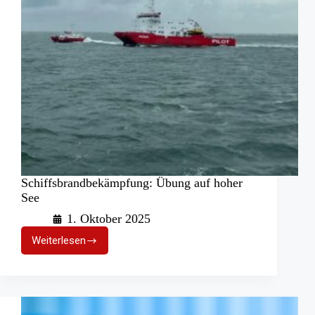
Schiffsbrandbekämpfung: Übung auf hoher
See
1. Oktober 2025
Weiterlesen
Schiffsbrandbekämpfung:
Übung
auf
hoher
See