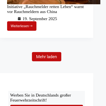
Initiative „Rauchmelder retten Leben“ warnt
vor Rauchmeldern aus China
19. September 2025
Weiterlesen
Initiative
„Rauchmelder
retten
Leben“
warnt
vor
Rauchmeldern
Mehr laden
aus
China
Werben Sie in Deutschlands großer
Feuerwehrzeitschrift!