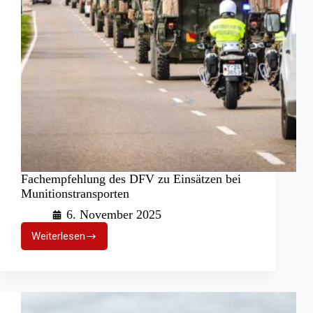
Fachempfehlung des DFV zu Einsätzen bei
Munitionstransporten
6. November 2025
Weiterlesen
Fachempfehlung
des
DFV
zu
Einsätzen
bei