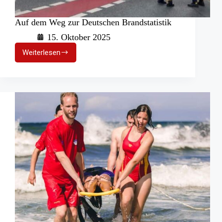
Auf dem Weg zur Deutschen Brandstatistik
15. Oktober 2025
Weiterlesen
Auf
dem
Weg
zur
Deutschen
Brandstatistik