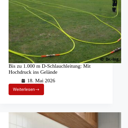
Bis zu 1.000 m D-Schlauchleitung: Mit
Hochdruck ins Gelände
18. Mai 2026
Weiterlesen
Bis
zu
1.000
m
D-
Schlauchleitung:
Mit
Hochdruck