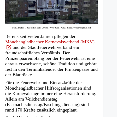
Prinz Stefan I. betrachtet sein „Reich“ von oben. Foto: Stadt Mönchengladbach
Bereits seit vielen Jahren pflegen der
(Öffnet
Mönchengladbacher Karnevalsverband (MKV)
in
und der Stadtfeuerwehrverband ein
einem
freundschaftliches Verhältnis. Der
neuen
Prinzenpaarempfang bei der Feuerwehr ist eine
Tab)
daraus erwachsene, schöne Tradition und gehört
fest in den Terminkalender der Prinzenpaare und
der Blauröcke.
Für die Feuerwehr und Einsatzkräfte der
Mönchengladbacher Hilfsorganisationen sind
die Karnevalstage immer eine Herausforderung.
Allein am Veilchendienstag
(Fastnachtsdienstag/Faschingsdienstag) sind
rund 170 Kräfte zusätzlich eingeplant.