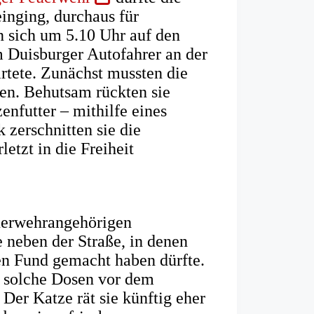
in
inging, durchaus für
einem
 sich um 5.10 Uhr auf den
neuen
 Duisburger Autofahrer an der
Tab)
tete. Zunächst mussten die
gen. Behutsam rückten sie
enfutter – mithilfe eines
 zerschnitten sie die
letzt in die Freiheit
uerwehrangehörigen
e neben der Straße, in denen
en Fund gemacht haben dürfte.
, solche Dosen vor dem
Der Katze rät sie künftig eher