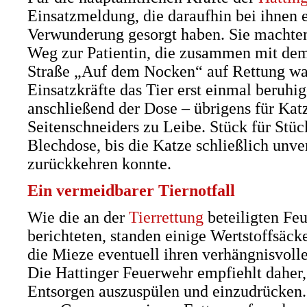
Einsatzmeldung, die daraufhin bei ihnen e
Verwunderung gesorgt haben. Sie machten
Weg zur Patientin, die zusammen mit dem
Straße „Auf dem Nocken“ auf Rettung war
Einsatzkräfte das Tier erst einmal beruhi
anschließend der Dose – übrigens für Katz
Seitenschneiders zu Leibe. Stück für Stück
Blechdose, bis die Katze schließlich unver
zurückkehren konnte.
Ein vermeidbarer Tiernotfall
Wie die an der
Tierrettung
beteiligten Fe
berichteten, standen einige Wertstoffsäck
die Mieze eventuell ihren verhängnisvoll
Die Hattinger Feuerwehr empfiehlt daher
Entsorgen auszuspülen und einzudrücken. 