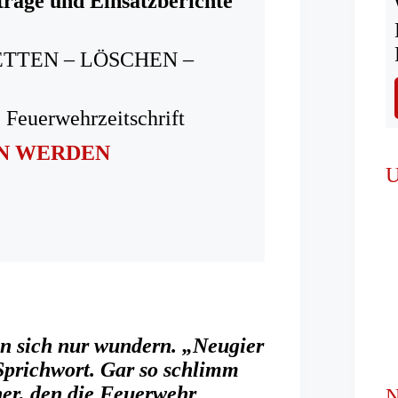
träge und Einsatzberichte
ETTEN – LÖSCHEN –
 Feuerwehrzeitschrift
IN WERDEN
U
n sich nur wundern. „Neugier
s Sprichwort. Gar so schlimm
ner, den die Feuerwehr
N