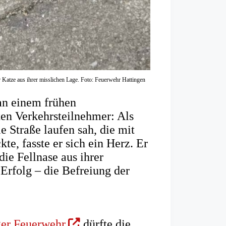
Katze aus ihrer misslichen Lage. Foto: Feuerwehr Hattingen
an einem frühen
en Verkehrsteilnehmer: Als
 Straße laufen sah, die mit
te, fasste er sich ein Herz. Er
die Fellnase aus ihrer
Erfolg – die Befreiung der
(Öffnet
ger Feuerwehr
dürfte die