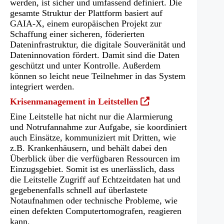
werden, ist sicher und umfassend definiert. Die
gesamte Struktur der Plattform basiert auf
GAIA-X, einem europäischen Projekt zur
Schaffung einer sicheren, föderierten
Dateninfrastruktur, die digitale Souveränität und
Dateninnovation fördert. Damit sind die Daten
geschützt und unter Kontrolle. Außerdem
können so leicht neue Teilnehmer in das System
integriert werden.
(Öffnet
Krisenmanagement in Leitstellen
in
Eine Leitstelle hat nicht nur die Alarmierung
einem
und Notrufannahme zur Aufgabe, sie koordiniert
neuen
auch Einsätze, kommuniziert mit Dritten, wie
Tab)
z.B. Krankenhäusern, und behält dabei den
Überblick über die verfügbaren Ressourcen im
Einzugsgebiet. Somit ist es unerlässlich, dass
die Leitstelle Zugriff auf Echtzeitdaten hat und
gegebenenfalls schnell auf überlastete
Notaufnahmen oder technische Probleme, wie
einen defekten Computertomografen, reagieren
kann.