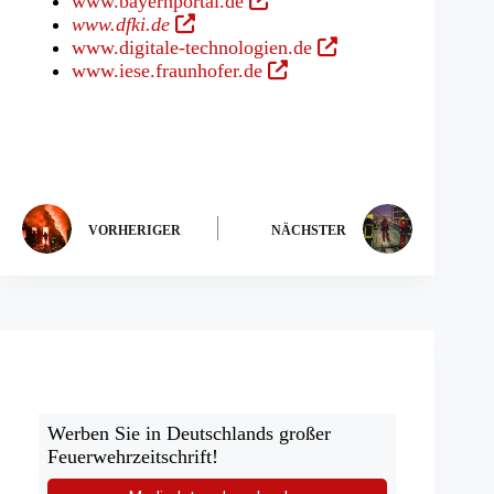
www.bayernportal.de
(Öffnet
in
www.dfki.de
in
einem
(Öffnet
www.digitale-technologien.de
einem
neuen
(Öffnet
in
www.iese.fraunhofer.de
neuen
Tab)
in
einem
Tab)
einem
neuen
neuen
Tab)
Tab)
VORHERIGER
NÄCHSTER
Werben Sie in Deutschlands großer
Feuerwehrzeitschrift!