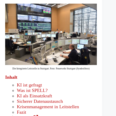
Die Integrierte Leitstelle in Stuttgart. Foto: Feuerwehr Stuttgart (Symbolfoto)
Inhalt
KI ist gefragt
Was ist SPELL?
KI als Einsatzkraft
Sicherer Datenaustausch
Krisenmanagement in Leitstellen
Fazit