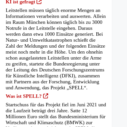
(Öffnet
KI ist gefragt
in
Leitstellen müssen täglich enorme Mengen an
einem
Informationen verarbeiten und auswerten. Allein
neuen
im Raum München können täglich bis zu 3000
Tab)
Notrufe in der Leitstelle eingehen. Daraus
werden dann etwa 1000 Einsätze generiert. Bei
Natur- und Umweltkatastrophen schießt die
Zahl der Meldungen und der folgenden Einsätze
meist noch mehr in die Höhe. Um den ohnehin
schon ausgelasteten Leitstellen unter die Arme
zu greifen, startete die Bundesregierung unter
der Leitung des Deutschen Forschungszentrums
für Künstliche Intelligenz (DFKI), zusammen
mit Partnern aus der Forschung, Entwicklung
und Anwendung, das Projekt „SPELL“.
(Öffnet
Was ist SPELL?
in
Startschuss für das Projekt fiel im Juni 2021 und
einem
die Laufzeit beträgt drei Jahre. Satte 12
neuen
Millionen Euro stellt das Bundesministerium für
Tab)
Wirtschaft und Klimaschutz (BMWK) zur