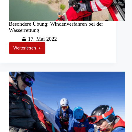
Besondere Übung: Windenverfahren bei der
Wasserrettung
17. Mai 2022
Weiterlesen
Besondere
Übung:
Windenverfahren
bei
der
Wasserrettung