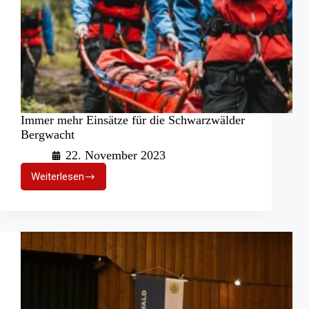
Immer mehr Einsätze für die Schwarzwälder
Bergwacht
22. November 2023
Weiterlesen
Immer
mehr
Einsätze
für
die
Schwarzwälder
Bergwacht