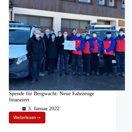
Spende für Bergwacht: Neue Fahrzeuge
finanziert
3. Januar 2022
Weiterlesen
Spende
für
Bergwacht: