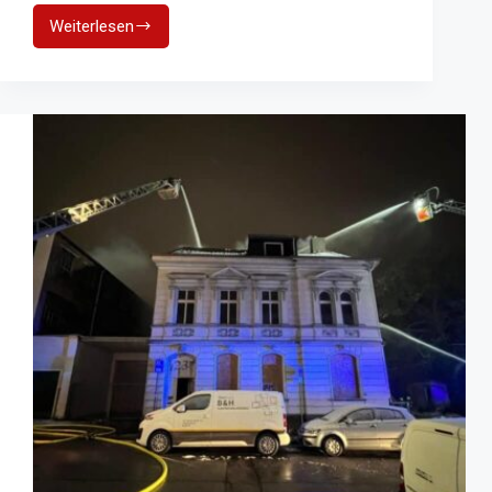
Weiterlesen
Charlottenhöhe
in
Schömberg:
Offener
Dachstuhlbrand