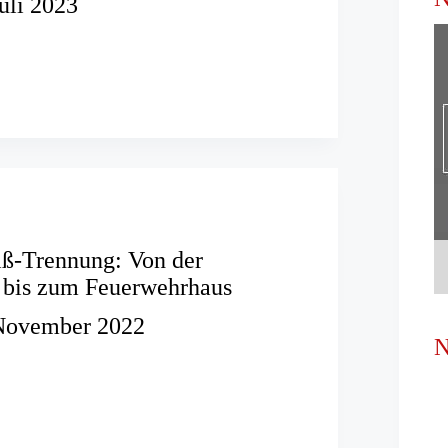
Juli 2023
ehlung
rundsätze
atz“
ß-Trennung: Von der
e bis zum Feuerwehrhaus
November 2022
N
Weiß-
lle