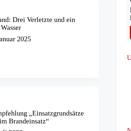
d: Drei Verletzte und ein
r Wasser
Januar 2025
brand:
U
pfehlung „Einsatzgrundsätze
im Brandeinsatz“
N