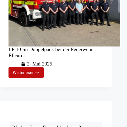
LF 10 im Doppelpack bei der Feuerwehr
Rheurdt
2. Mai 2025
Weiterlesen
LF
10
im
Doppelpack
bei
der
Feuerwehr
Rheurdt