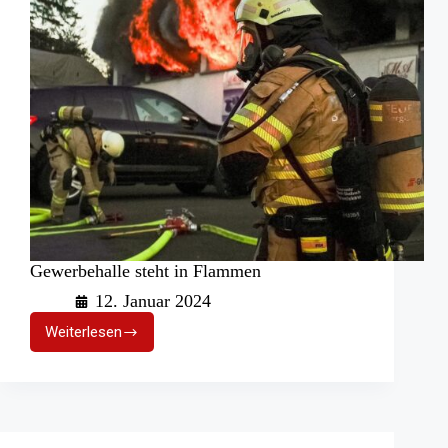
Gewerbehalle steht in Flammen
12. Januar 2024
Weiterlesen
Gewerbehalle
steht
in
Flammen