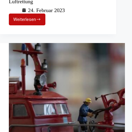
Luftrettung
24. Februar 2023
Weiterlesen
Blutgasanalyse:
Mobile
Geräte
bei
der
DRF
Luftrettung