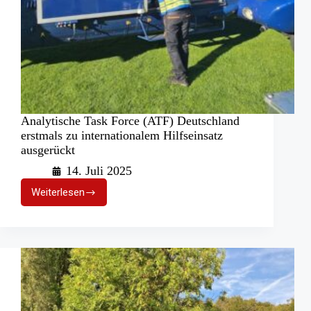
Analytische Task Force (ATF) Deutschland
erstmals zu internationalem Hilfseinsatz
ausgerückt
14. Juli 2025
Weiterlesen
Analytische
Task
Force
(ATF)
Deutschland
erstmals
zu
internationalem
Hilfseinsatz
ausgerückt