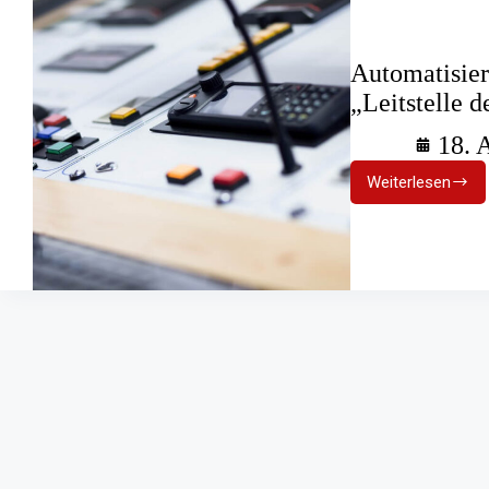
Automatisier
„Leitstelle d
18. 
Weiterlesen
Automatis
und
KI:
Positions
„Leitstelle
der
Zukunft“