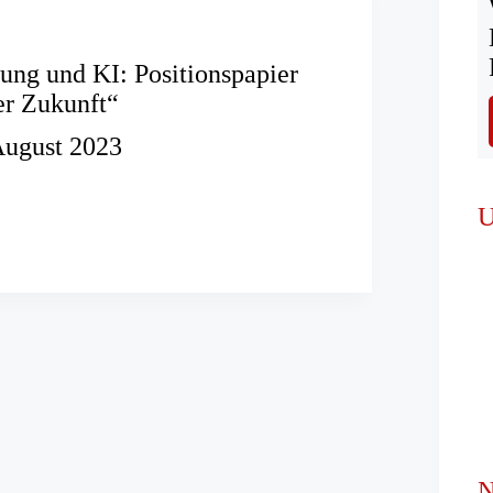
ung und KI: Positionspapier
er Zukunft“
August 2023
ierung
U
papier
N