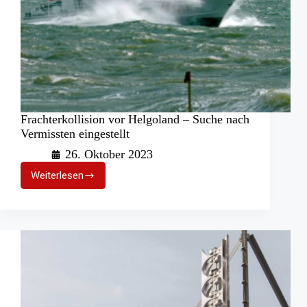
Frachterkollision vor Helgoland – Suche nach
Vermissten eingestellt
26. Oktober 2023
Weiterlesen
Frachterkollision
vor
Helgoland
–
Suche
nach
Vermissten
eingestellt