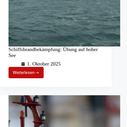
Schiffsbrandbekämpfung: Übung auf hoher
See
1. Oktober 2025
Weiterlesen
Schiffsbrandbekämpfung:
Übung
auf
hoher
See