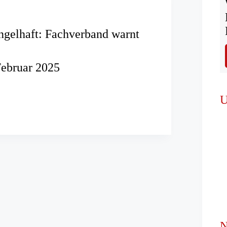
gelhaft: Fachverband warnt
Februar 2025
t:
U
and
N