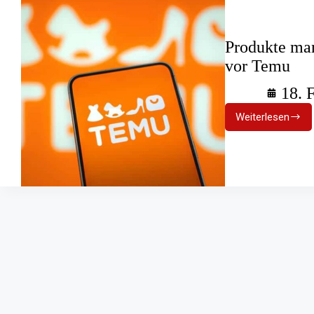
Produkte man
vor Temu
18. 
Weiterlesen
Produkte
mangelhaf
Fachverb
warnt
vor
Temu