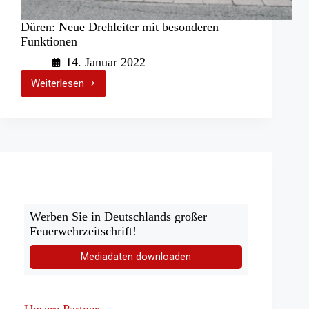
Düren: Neue Drehleiter mit besonderen
Funktionen
14. Januar 2022
Weiterlesen
Düren:
Neue
Drehleiter
mit
besonderen
Funktionen
Werben Sie in Deutschlands großer
Feuerwehrzeitschrift!
Mediadaten downloaden
Unsere Partner