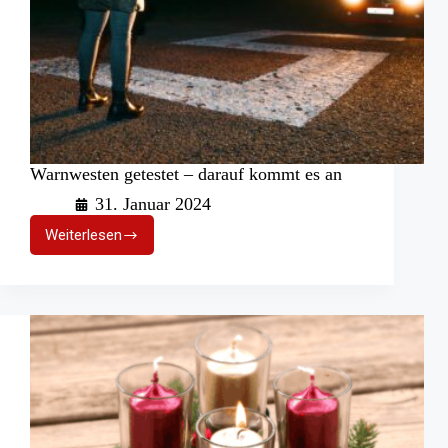
Warnwesten getestet – darauf kommt es an
31. Januar 2024
Weiterlesen
Warnwesten
getestet
–
darauf
kommt
es
an