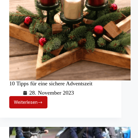
10 Tipps für eine sichere Adventszeit
28. November 2023
Weiterlesen
10
Tipps
für
eine
sichere
Adventszeit