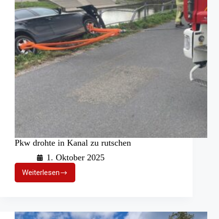
Pkw drohte in Kanal zu rutschen
1. Oktober 2025
Weiterlesen
Pkw
drohte
in
Kanal
zu