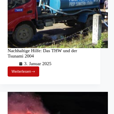
Nachhaltige Hilfe: Das THW und der
Tsunami 2004
3. Januar 2025
Weiterlesen
Nachhaltige
Hilfe:
Das
THW
und
der
Tsunami
2004