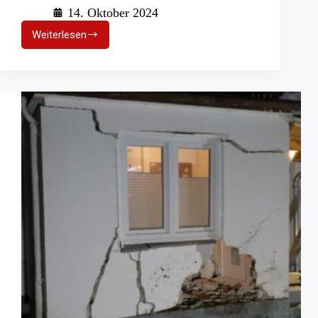
14. Oktober 2024
Weiterlesen
Ausnahmeprojekt:
Ein
Museum
des
THW
und
der
Feuerwehren