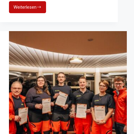
Weiterlesen
Bevölkerungsschutztag
im
Landkreis
München