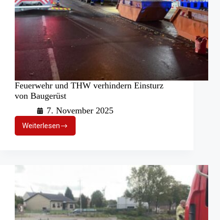
Feuerwehr und THW verhindern Einsturz
von Baugerüst
7. November 2025
Weiterlesen
Feuerwehr
und
THW
verhindern
Einsturz
von
Baugerüst