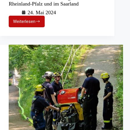
Rheinland-Pfalz und im Saarland
24. Mai 2024
Weiterlesen
Hochwasser
und
Überflutung:
THW
in
Rheinland-
Pfalz
und
im
Saarland