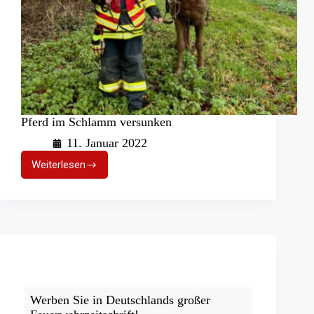
Pferd im Schlamm versunken
11. Januar 2022
Weiterlesen
Pferd
im
Schlamm
versunken
Werben Sie in Deutschlands großer