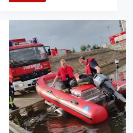
Großbrand
in
Wischhafen:
Feuer
im
Strohlager