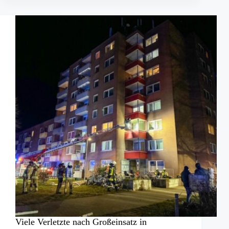
Mühlengraben
zu
versinken
Viele Verletzte nach Großeinsatz in