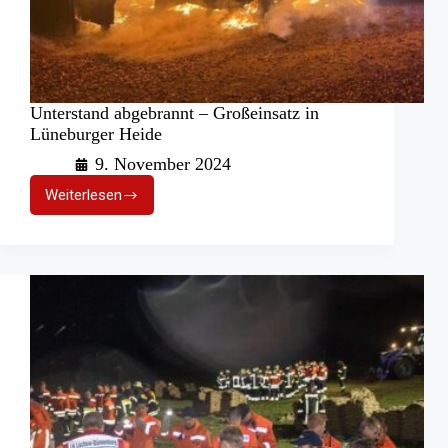
Unterstand abgebrannt – Großeinsatz in
Lüneburger Heide
9. November 2024
Weiterlesen
Unterstand
abgebrannt
–
Großeinsatz
in
Lüneburger
Heide