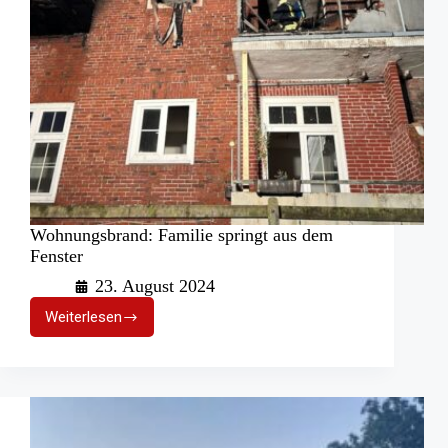
Wohnungsbrand: Familie springt aus dem
Fenster
23. August 2024
Weiterlesen
Wohnungsbrand:
Familie
springt
aus
dem
Fenster