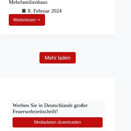
Mehrfamilienhaus
8. Februar 2024
Weiterlesen
Viele
Verletzte
nach
Großeinsatz
in
Mehrfamilienhaus
Mehr laden
Werben Sie in Deutschlands großer
Feuerwehrzeitschrift!
Mediadaten downloaden