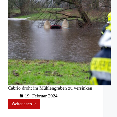
Cabrio droht im Mühlengraben zu versinken
19. Februar 2024
Weiterlesen
Cabrio
droht
im