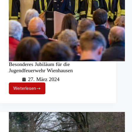
Besonderes Jubiläum für die
Jugendfeuerwehr Wienhausen
27. März 2024
Weiterlesen
Besonderes
Jubiläum
für
die
Jugendfeuerwehr
Wienhausen