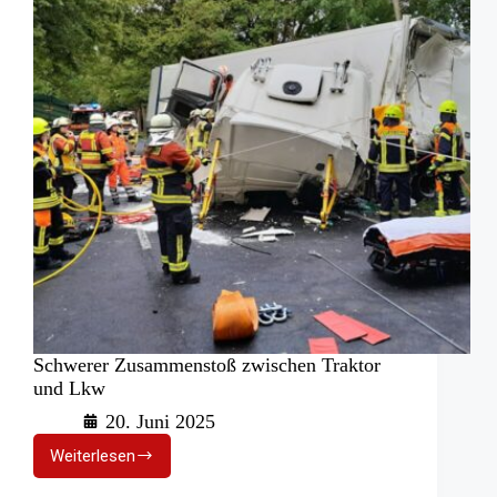
Schwerer Zusammenstoß zwischen Traktor
und Lkw
20. Juni 2025
Weiterlesen
Schwerer
Zusammenstoß