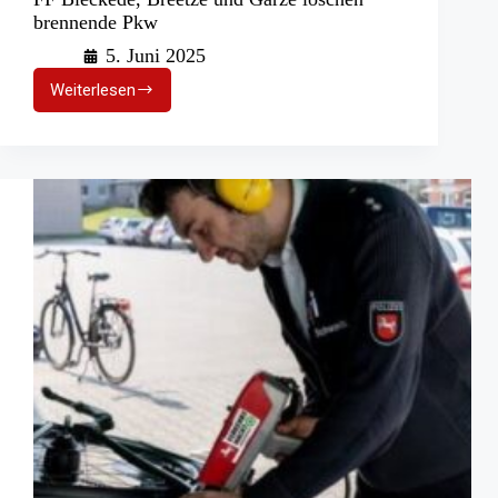
brennende Pkw
5. Juni 2025
Weiterlesen
FF
Bleckede,
Breetze
und
Garze
löschen
brennende
Pkw