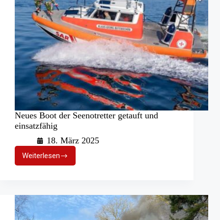
Neues Boot der Seenotretter getauft und
einsatzfähig
18. März 2025
Weiterlesen
Neues
Boot
der
Seenotretter
getauft
und
einsatzfähig