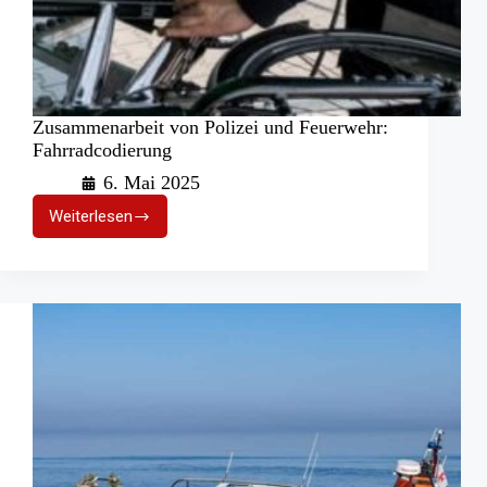
Zusammenarbeit von Polizei und Feuerwehr:
Fahrradcodierung
6. Mai 2025
Weiterlesen
Zusammenarbeit
von
Polizei
und
Feuerwehr:
Fahrradcodierung