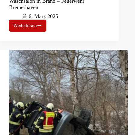
Waschsalon in Brand – Feuerwehr
Bremerhaven
6. März 2025
Weiterlesen
Waschsalon
in
Brand
–
Feuerwehr
Bremerhaven