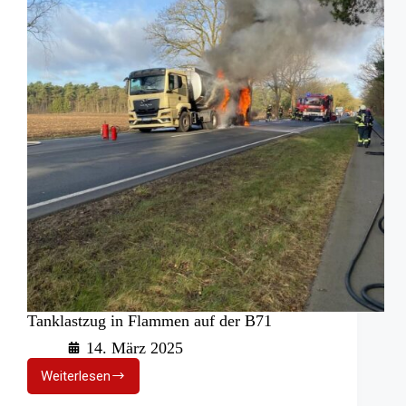
Tanklastzug in Flammen auf der B71
14. März 2025
Weiterlesen
Tanklastzug
in