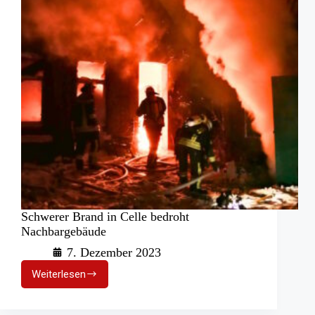
Schwerer Brand in Celle bedroht
Nachbargebäude
7. Dezember 2023
Weiterlesen
Schwerer
Brand
in