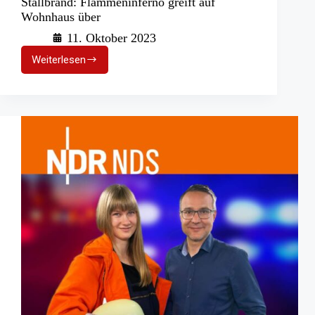
Stallbrand: Flammeninferno greift auf
Wohnhaus über
11. Oktober 2023
Weiterlesen
Stallbrand:
Flammeninferno
greift
auf
Wohnhaus
über