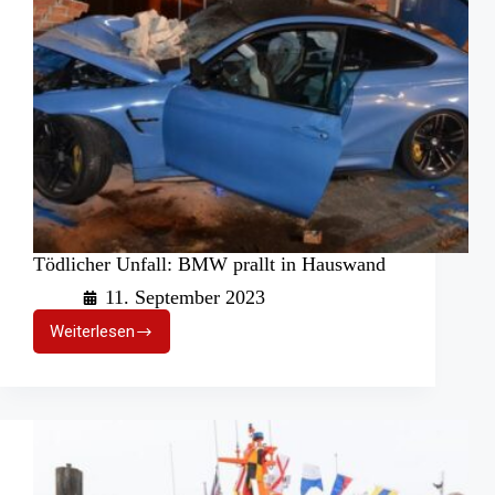
Tödlicher Unfall: BMW prallt in Hauswand
11. September 2023
Weiterlesen
Tödlicher
Unfall:
BMW
prallt
in
Hauswand