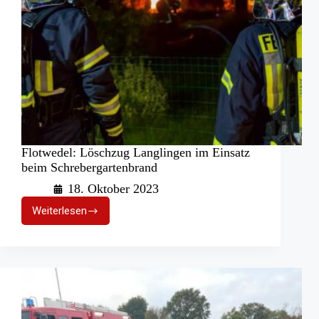
Flotwedel: Löschzug Langlingen im Einsatz
beim Schrebergartenbrand
18. Oktober 2023
Weiterlesen
Flotwedel:
Löschzug
Langlingen
im
Einsatz
beim
Schrebergartenbrand