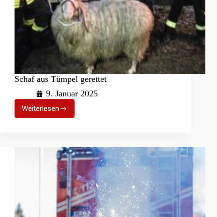
Schaf aus Tümpel gerettet
9. Januar 2025
Weiterlesen
Schaf
aus
Tümpel
gerettet