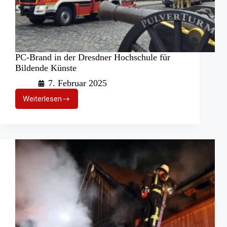
PC-Brand in der Dresdner Hochschule für
Bildende Künste
7. Februar 2025
Weiterlesen
PC-
Brand
in
der
Dresdner
Hochschule
für
Bildende
Künste