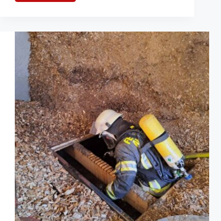
„Feuer
3“:
Feuerwehr
Visselhövede
im
Dauereinsatz