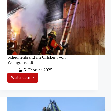
Scheunenbrand im Ortskern von
Wenigumstadt
5. Februar 2025
Weiterlesen
Scheunenbrand
im
Ortskern
von
Wenigumstadt