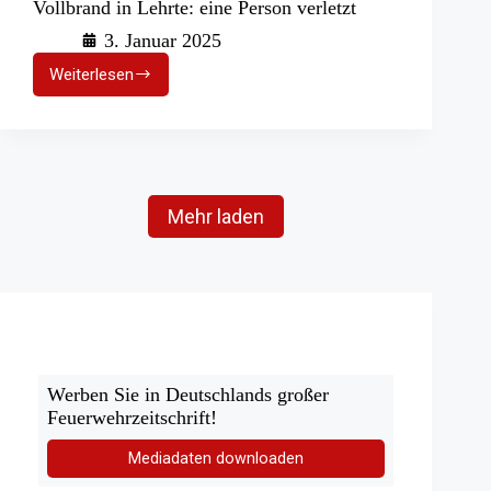
Vollbrand in Lehrte: eine Person verletzt
3. Januar 2025
Weiterlesen
Vollbrand
in
Lehrte:
eine
Person
verletzt
Mehr laden
Werben Sie in Deutschlands großer
Feuerwehrzeitschrift!
Mediadaten downloaden