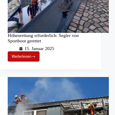
Höhenrettung erforderlich: Segler von
Sportboot gerettet
15. Januar 2025
Weiterlesen
Höhenrettung
erforderlich:
Segler
von
Sportboot
gerettet