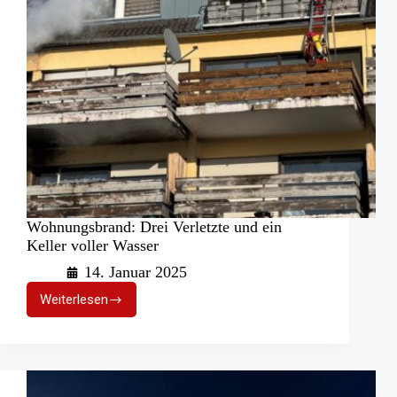
Wohnungsbrand: Drei Verletzte und ein
Keller voller Wasser
14. Januar 2025
Weiterlesen
Wohnungsbrand:
Drei
Verletzte
und
ein
Keller