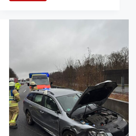
in
München:
Bewohnerin
verhindert
größeren
Schaden