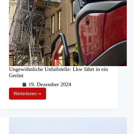
Ungewöhnliche Unfallstelle: Lkw fährt in ein
Gerüst
19. Dezember 2024
Weiterlesen
Ungewöhnliche
Unfallstelle:
Lkw
fährt
in
ein
Gerüst