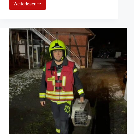
Weiterlesen
Eingeklemmter
Schwerverletzter
nach
Ausweichmanöver:
19-
Jähriger
außer
Lebensgefahr