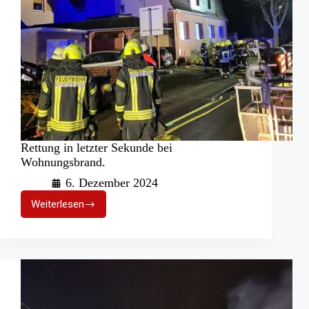
Rettung in letzter Sekunde bei
Wohnungsbrand.
6. Dezember 2024
Weiterlesen
Rettung
in
letzter
Sekunde
bei
Wohnungsbrand.