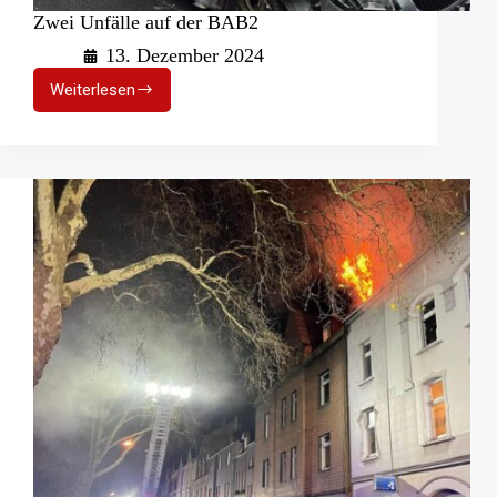
Zwei Unfälle auf der BAB2
13. Dezember 2024
Weiterlesen
Zwei
Unfälle
auf
der
BAB2