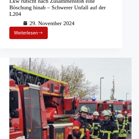
Lkw rutscht nach Zusammenstoß eine
Böschung hinab – Schwerer Unfall auf der
L204
29. November 2024
Weiterlesen
Lkw
rutscht
nach
Zusammenstoß
eine
Böschung
hinab
–
Schwerer
Unfall
auf
der
L204