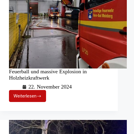
Feuerball und massive Explosion in
Holzheizkraftwerk
22. November 2024
Weiterlesen
Feuerball
und
massive
Explosion
in
Holzheizkraftwerk