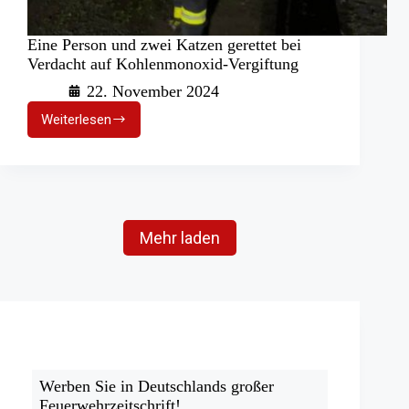
Eine Person und zwei Katzen gerettet bei
Verdacht auf Kohlenmonoxid-Vergiftung
22. November 2024
Weiterlesen
Eine
Person
und
zwei
Katzen
gerettet
bei
Mehr laden
Verdacht
auf
Kohlenmonoxid-
Vergiftung
Werben Sie in Deutschlands großer
Feuerwehrzeitschrift!