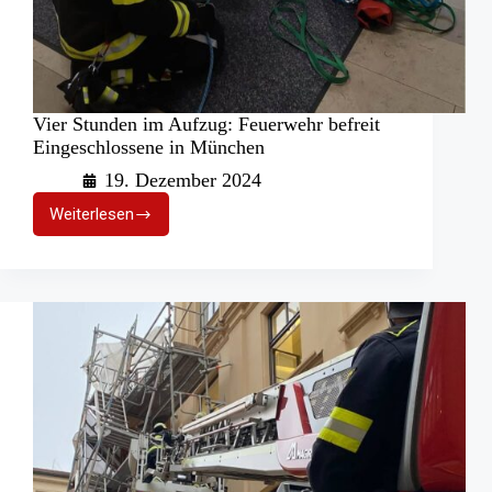
Vier Stunden im Aufzug: Feuerwehr befreit
Eingeschlossene in München
19. Dezember 2024
Weiterlesen
Vier
Stunden
im
Aufzug:
Feuerwehr
befreit
Eingeschlossene
in
München