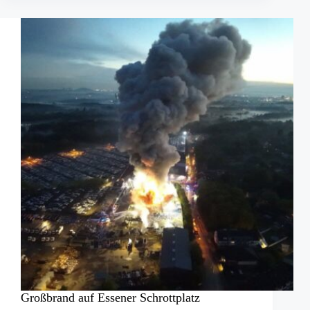
in
Augsburg
Großbrand auf Essener Schrottplatz