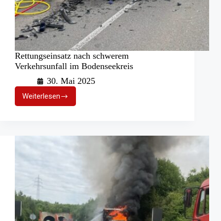
Rettungseinsatz nach schwerem
Verkehrsunfall im Bodenseekreis
30. Mai 2025
Weiterlesen
Rettungseinsatz
nach
schwerem
Verkehrsunfall
im
Bodenseekreis