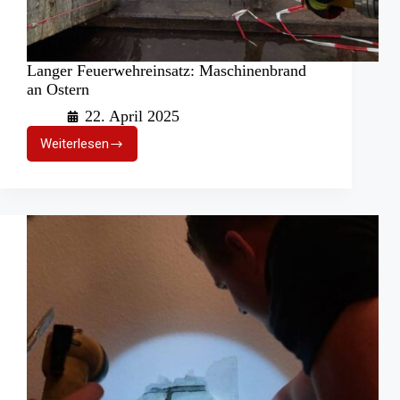
Langer Feuerwehreinsatz: Maschinenbrand
an Ostern
22. April 2025
Weiterlesen
Langer
Feuerwehreinsatz:
Maschinenbrand
an
Ostern