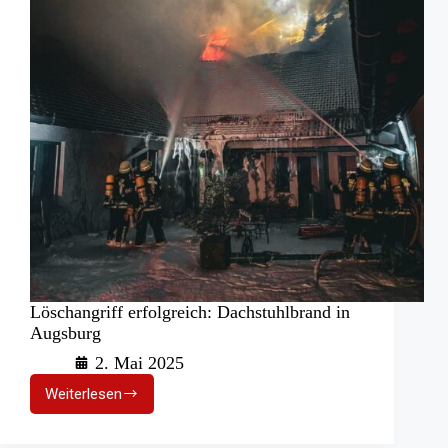
Löschangriff erfolgreich: Dachstuhlbrand in
Augsburg
2. Mai 2025
Weiterlesen
Löschangriff
erfolgreich:
Dachstuhlbrand