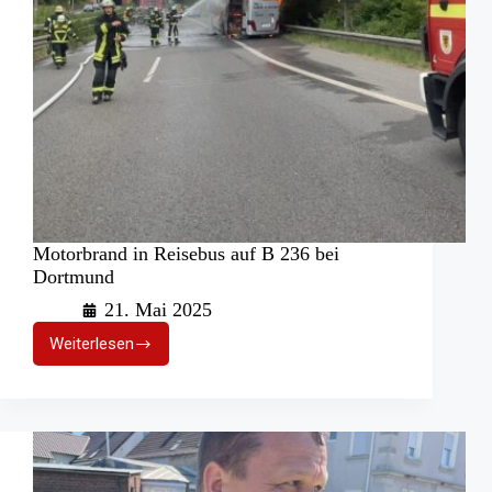
Motorbrand in Reisebus auf B 236 bei
Dortmund
21. Mai 2025
Weiterlesen
Motorbrand
in
Reisebus
auf
B
236
bei
Dortmund