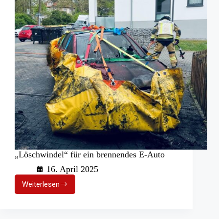
Ruder
„Löschwindel“ für ein brennendes E-Auto
16. April 2025
Weiterlesen
„Löschwindel“
für
ein
brennendes