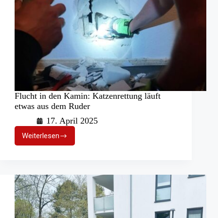
Flucht in den Kamin: Katzenrettung läuft
etwas aus dem Ruder
17. April 2025
Weiterlesen
Flucht
in
den
Kamin:
Katzenrettung
läuft
etwas
aus
dem