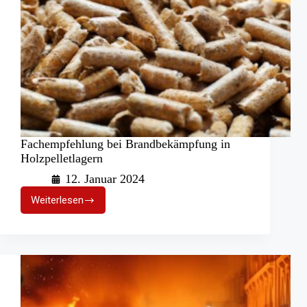
Fachempfehlung bei Brandbekämpfung in
Holzpelletlagern
12. Januar 2024
Weiterlesen
Fachempfehlung
bei
Brandbekämpfung
in
Holzpelletlagern