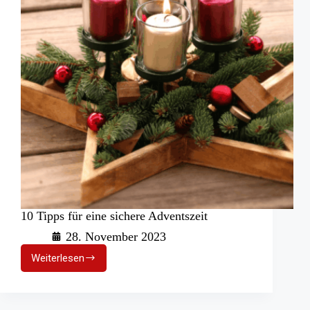
10 Tipps für eine sichere Adventszeit
28. November 2023
Weiterlesen
10
Tipps
für
eine