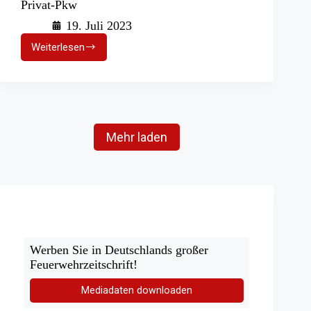
Privat-Pkw
19. Juli 2023
Weiterlesen
eCall
und
Rettungskarte:
Sicherheit
im
Privat-
Pkw
Mehr laden
Werben Sie in Deutschlands großer
Feuerwehrzeitschrift!
Mediadaten downloaden