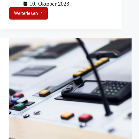
10. Oktober 2023
Weiterlesen
Feuerwehrpodcast
„Mein
Einsatz“:
Aktive
schildern
ihre
Erlebnisse