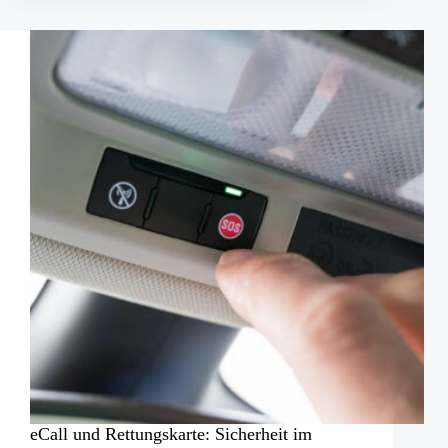
Nachholbedarf
bei
der
Großtierrettung
eCall und Rettungskarte: Sicherheit im