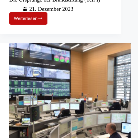
21. Dezember 2023
Weiterlesen
Die
Ursprünge
der
Brandstiftung
(Teil
I)