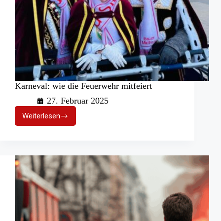
Karneval: wie die Feuerwehr mitfeiert
27. Februar 2025
Weiterlesen
Karneval:
wie
die
Feuerwehr
mitfeiert