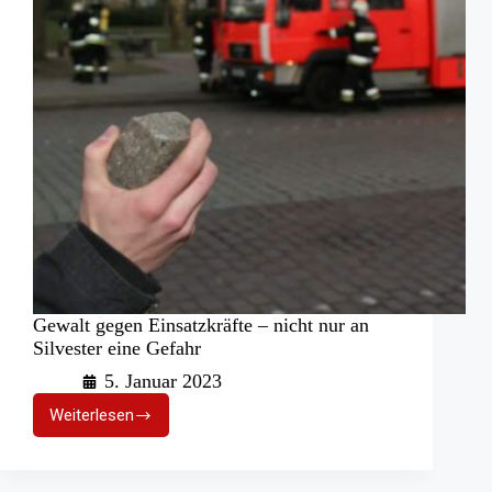
Gewalt gegen Einsatzkräfte – nicht nur an
Silvester eine Gefahr
5. Januar 2023
Weiterlesen
Gewalt
gegen
Einsatzkräfte
–