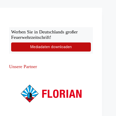
nicht
nur
an
Silvester
eine
Gefahr
Werben Sie in Deutschlands großer
Feuerwehrzeitschrift!
Mediadaten downloaden
Unsere Partner