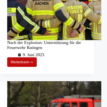
Nach der Explosion: Unterstützung für die
Feuerwehr Ratingen
9. Juni 2023
Weiterlesen
Nach
der
Explosion:
Unterstützung
für
die
Feuerwehr
Ratingen