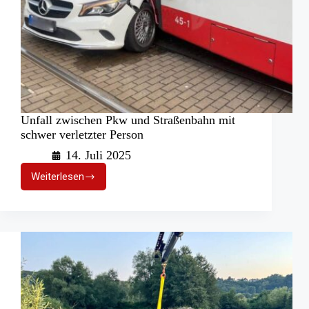
Unfall zwischen Pkw und Straßenbahn mit
schwer verletzter Person
14. Juli 2025
Weiterlesen
Unfall
zwischen
Pkw
und
Straßenbahn
mit
schwer
verletzter
Person