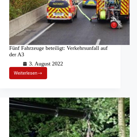
Fünf Fahrzeuge beteiligt: Verkehrsunfall auf
der A3
3. August 2022
Weiterlesen
Fünf
Fahrzeuge
beteiligt:
Verkehrsunfall
auf
der
A3