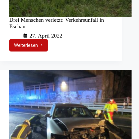
Drei Menschen verletzt: Verkehrsunfall in
Eschau
27. April 2022
Weiterlesen
Drei
Menschen
verletzt:
Verkehrsunfall
in
Eschau