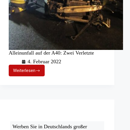
Alleinunfall auf der A40: Zwei Verletzte
4. Februar 2022
Weiterlesen
Alleinunfall
auf
der
A40:
Zwei
Verletzte
Werben Sie in Deutschlands großer