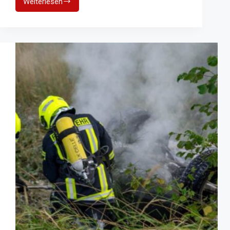
Weiterlesen
Großbrand
in
Spedition:
Explosionsgefahr