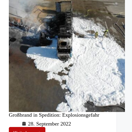
entdeckt
Großbrand in Spedition: Explosionsgefahr
28. September 2022