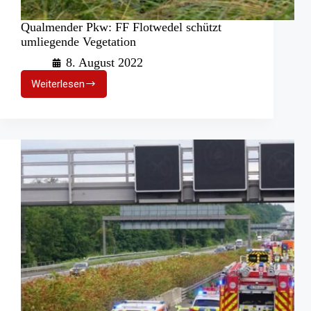
Qualmender Pkw: FF Flotwedel schützt
umliegende Vegetation
8. August 2022
Weiterlesen
Qualmender
Pkw:
FF
Flotwedel
schützt
umliegende
Vegetation