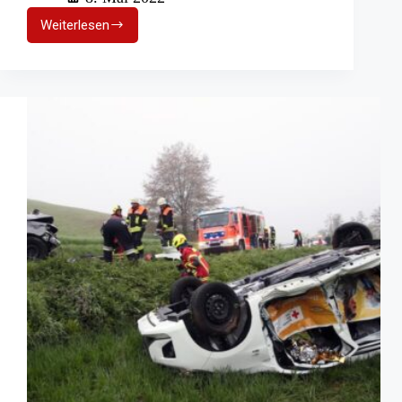
Weiterlesen
Taucherstaffel
Gelsenkirchen:
Pkw-
Bergung
aus
Kanal