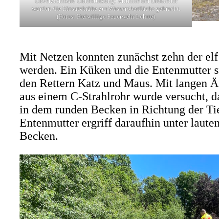
Unverzichtbare Unterstützung: Mithilfe der Drehleiter
wurden die Einsatzkräfte zur Wasseroberfläche gebracht.
(Fotos: Freiwillige Feuerwehr Lehrte)
Mit Netzen konnten zunächst zehn der el
werden. Ein Küken und die Entenmutter sp
den Rettern Katz und Maus. Mit langen Ä
aus einem C-Strahlrohr wurde versucht, 
in dem runden Becken in Richtung der Tier
Entenmutter ergriff daraufhin unter laute
Becken.