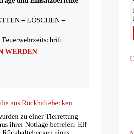
träge und Einsatzberichte
ETTEN – LÖSCHEN –
 Feuerwehrzeitschrift
IN WERDEN
U
ilie aus Rückhaltebecken
wurden zu einer Tierrettung
us ihrer Notlage befreien: Elf
n Rückhaltebecken eines
N