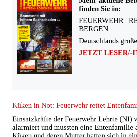
Mehr aktuelle Bei
finden Sie in:
FEUERWEHR | R
BERGEN
Deutschlands große
JETZT LESER/-
Küken in Not: Feuerwehr rettet Entenfam
Einsatzkräfte der Feuerwehr Lehrte (NI) 
alarmiert und mussten eine Entenfamilie a
Küken und deren Mutter hatten sich in ei