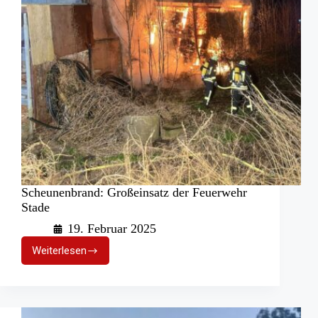
Scheunenbrand: Großeinsatz der Feuerwehr
Stade
19. Februar 2025
Weiterlesen
Scheunenbrand:
Großeinsatz
der
Feuerwehr
Stade