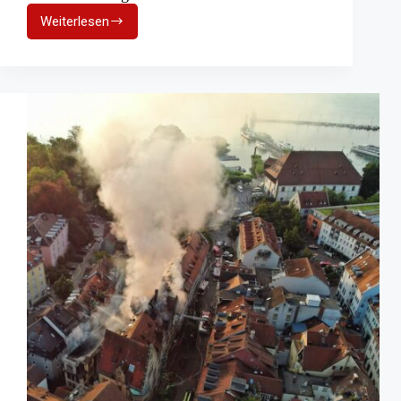
Weiterlesen
Scheunen-
Großbrand
in
Wischhafen:
Feuer
im
Strohlager