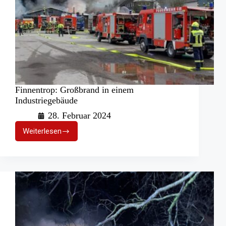
Finnentrop: Großbrand in einem
Industriegebäude
28. Februar 2024
Weiterlesen
Finnentrop:
Großbrand
in
einem
Industriegebäude