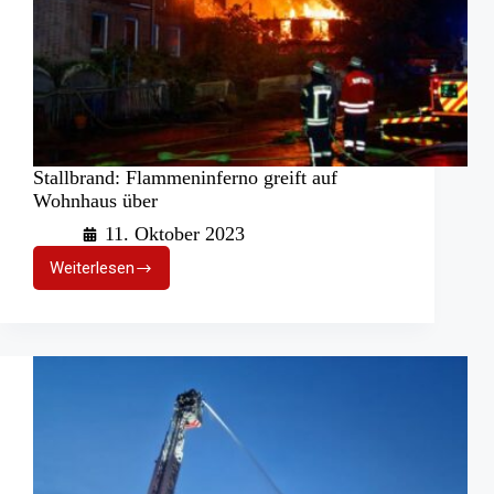
Stallbrand: Flammeninferno greift auf
Wohnhaus über
11. Oktober 2023
Weiterlesen
Stallbrand:
Flammeninferno
greift
auf
Wohnhaus
über