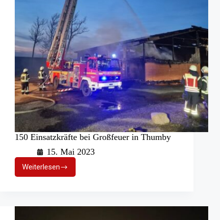
150 Einsatzkräfte bei Großfeuer in Thumby
15. Mai 2023
Weiterlesen
150
Einsatzkräfte
bei
Großfeuer
in
Thumby