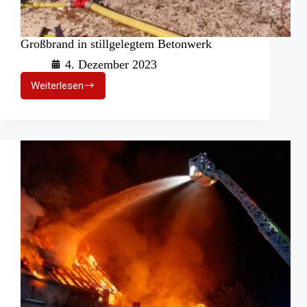
Großbrand in stillgelegtem Betonwerk
4. Dezember 2023
Weiterlesen
Großbrand
in
stillgelegtem
Betonwerk